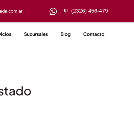
(2326) 456-479
sada.com.ar
vicios
Sucursales
Blog
Contacto
estado