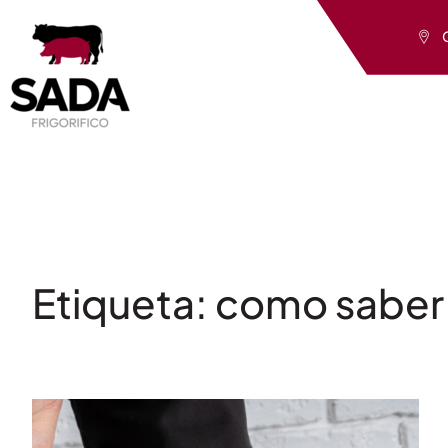
Saltar
al
contenido
Etiqueta:
como saber s