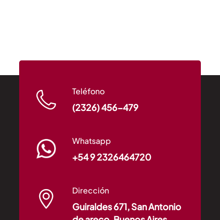
Teléfono
(2326) 456-479
Whatsapp
+54 9 2326464720
Dirección
Guiraldes 671, San Antonio
de areco, Buenos Aires