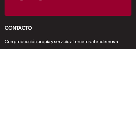
CONTACTO
Con producción propia y servicio a terceros atendemos a
Carnicerías, supermercados, Fabricas de Chacinados y
embutidos, restaurantes, cámaras y distribuidores
Escribinos