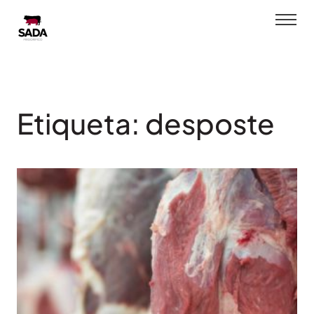
Saltar
al
contenido
Etiqueta:
desposte