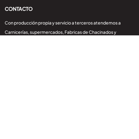
CONTACTO
Con producción propia y servicio a terceros atendemos a
Carnicerías, supermercados, Fabricas de Chacinados y
embutidos, restaurantes, cámaras y distribuidores
Escribinos
Agencia SEO – MD Marketing Digital
Inicio
Nuestro Frigorífico
Productos