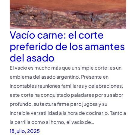
Vacío carne: el corte
preferido de los amantes
del asado
El vacío es mucho más que un simple corte: es un
emblema del asado argentino. Presente en
incontables reuniones familiares y celebraciones,
este corte ha conquistado paladares por su sabor
profundo, su textura firme pero jugosa y su
increíble versatilidad a la hora de cocinarlo. Tanto a
la parrilla como al horno, el vacío de…
18 julio, 2025