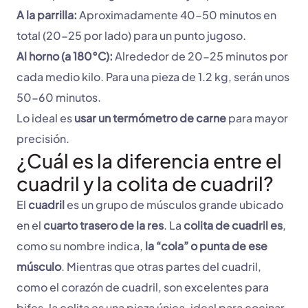
A la parrilla:
Aproximadamente 40-50 minutos en
total (20-25 por lado) para un punto jugoso.
Al horno (a 180°C):
Alrededor de 20-25 minutos por
cada medio kilo. Para una pieza de 1.2 kg, serán unos
50-60 minutos.
Lo ideal es
usar un termómetro de carne
para mayor
precisión.
¿Cuál es la diferencia entre el
cuadril y la colita de cuadril?
El
cuadril
es un grupo de músculos grande ubicado
en el
cuarto trasero de la res
. La
colita de cuadril es
,
como su nombre indica,
la “cola” o punta de ese
músculo
. Mientras que otras partes del cuadril,
como el corazón de cuadril, son excelentes para
bifes, la colita es una pieza única, ideal para cocinar