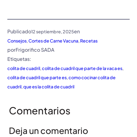
Publicado
en
12 septiembre, 2025
Consejos
, 
Cortes de Carne Vacuna
, 
Recetas
por
Frigorifico SADA
Etiquetas:
colita de cuadril
, 
colita de cuadril que parte de la vaca es
, 
colita de cuadril que parte es
, 
como cocinar colita de
cuadril
, 
que es la colita de cuadril
Comentarios
Deja un comentario