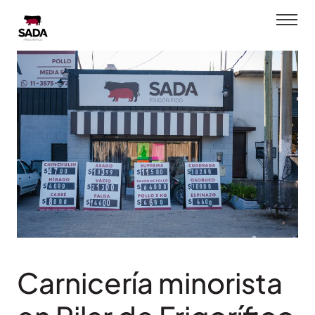
Saltar
al
contenido
Carnicería minorista