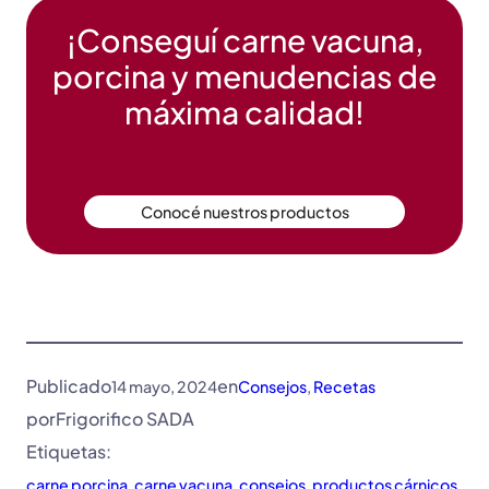
¡Conseguí carne vacuna,
porcina y menudencias de
máxima calidad!
Conocé nuestros productos
Publicado
en
14 mayo, 2024
Consejos
, 
Recetas
por
Frigorifico SADA
Etiquetas:
carne porcina
, 
carne vacuna
, 
consejos
, 
productos cárnicos
, 